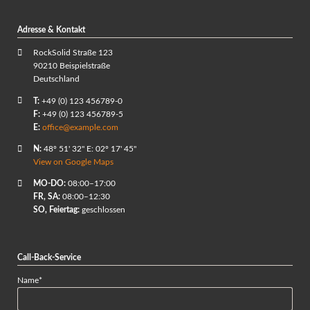
Adresse & Kontakt
RockSolid Straße 123
90210 Beispielstraße
Deutschland
T:
+49 (0) 123 456789-0
F:
+49 (0) 123 456789-5
E:
office@example.com
N:
48º 51' 32" E: 02º 17' 45"
View on Google Maps
MO-DO:
08:00–17:00
FR, SA:
08:00–12:30
SO, Feiertag:
geschlossen
Call-Back-Service
Pflichtfeld
Name
*