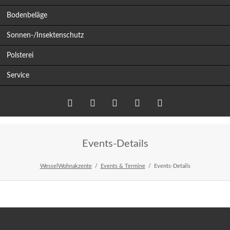
Bodenbeläge
Sonnen-/Insektenschutz
Polsterei
Service
Twitter
LinkedIn
Google+
Facebook
RSS-
Events-Details
Feed
WesselWohnakzente
Events & Termine
Events-Details