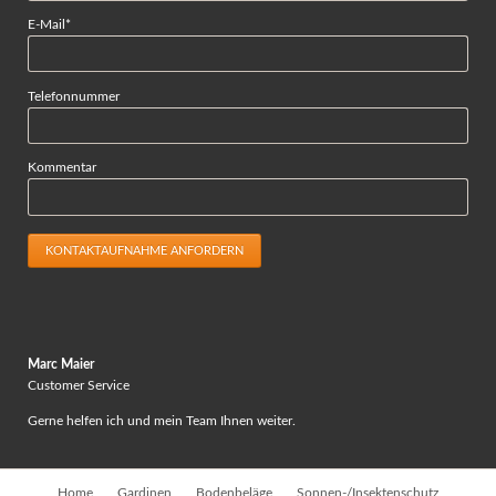
Pflichtfeld
E-Mail
*
Telefonnummer
Kommentar
KONTAKTAUFNAHME ANFORDERN
Marc Maier
Customer Service
Gerne helfen ich und mein Team Ihnen weiter.
Navigation
Home
Gardinen
Bodenbeläge
Sonnen-/Insektenschutz