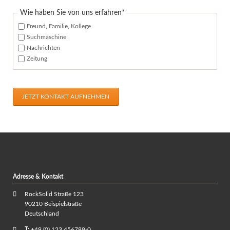
Pflichtfeld
Wie haben Sie von uns erfahren
*
Freund, Familie, Kollege
Suchmaschine
Nachrichten
Zeitung
JETZT KONTAKT AUFNEHMEN
Adresse & Kontakt
RockSolid Straße 123
90210 Beispielstraße
Deutschland
T:
+49 (0) 123 456789-0