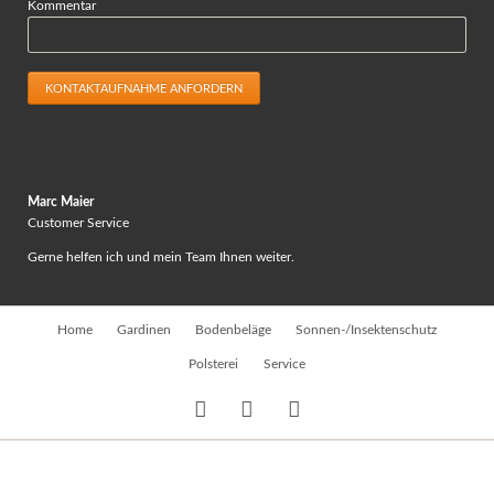
Kommentar
KONTAKTAUFNAHME ANFORDERN
Marc Maier
Customer Service
Gerne helfen ich und mein Team Ihnen weiter.
Navigation
Home
Gardinen
Bodenbeläge
Sonnen-/Insektenschutz
überspringen
Polsterei
Service