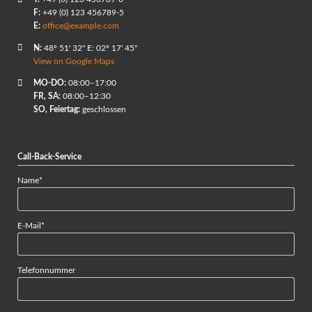
F:
+49 (0) 123 456789-5
E:
office@example.com
N:
48º 51' 32" E: 02º 17' 45"
View on Google Maps
MO-DO:
08:00–17:00
FR, SA:
08:00–12:30
SO, Feiertag:
geschlossen
Call-Back-Service
Pflichtfeld
Name
*
Pflichtfeld
E-Mail
*
Telefonnummer