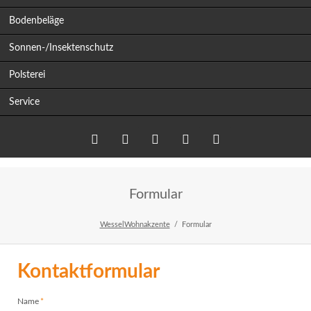
Bodenbeläge
Sonnen-/Insektenschutz
Polsterei
Service
Twitter
LinkedIn
Google+
Facebook
RSS-
Formular
Feed
WesselWohnakzente
Formular
Kontaktformular
Pflichtfeld
Name
*