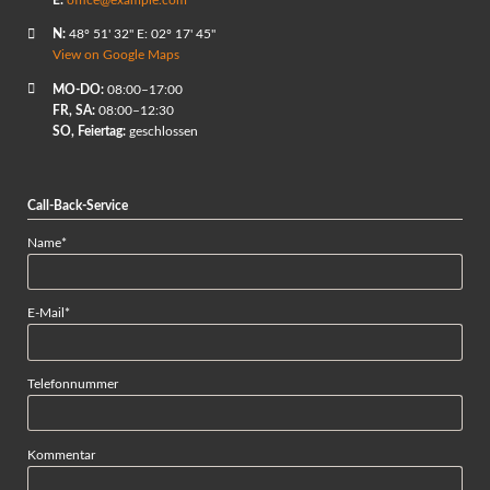
E:
office@example.com
N:
48º 51' 32" E: 02º 17' 45"
View on Google Maps
MO-DO:
08:00–17:00
FR, SA:
08:00–12:30
SO, Feiertag:
geschlossen
Call-Back-Service
Pflichtfeld
Name
*
Pflichtfeld
E-Mail
*
Telefonnummer
Kommentar