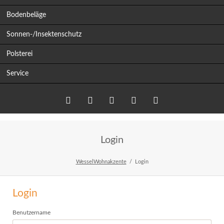
Bodenbeläge
Sonnen-/Insektenschutz
Polsterei
Service
Twitter
LinkedIn
Google+
Facebook
RSS-
Login
Feed
WesselWohnakzente
Login
Login
Benutzername