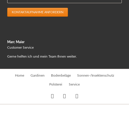
KONTAKTAUFNAHME ANFORDERN
Marc Maier
Customer Service
Gerne helfen ich und mein Team Ihnen weiter.
Navigation
Home
Gardinen
Bodenbeläge
Sonnen-/Insektenschutz
überspringen
Polsterei
Service